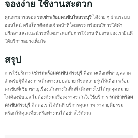
จองง่าย ใช้งานสะดวก
คุณสามารถจอง
รถเช่าพร้อมคนขับในสระบุรี
ได้ง่าย ๆ ผ่านระบบ
ออนไลน์ หรือโทรติดต่อเจ้าหน้าที่โดยตรง พร้อมบริการให้คำ
ปรึกษาและแนะนำรถที่เหมาะสมกับการใช้งาน ทีมงานของเรายินดี
ให้บริการอย่างเต็มใจ
สรุป
การใช้บริการ
เช่ารถพร้อมคนขับ สระบุรี
คือทางเลือกที่ชาญฉลาด
สำหรับผู้ที่ต้องการเดินทางแบบสบาย มีรถหลายรุ่นให้เลือก พร้อม
คนขับที่เชี่ยวชาญเรื่องเส้นทางในพื้นที่ เดินทางไปได้ทุกจุดหมาย
ไม่ต้องขับเอง ไม่ต้องกังวลเรื่องจราจร สนใจใช้บริการ
รถเช่าพร้อม
คนขับสระบุรี
ติดต่อเราได้ทันที บริการคุณภาพ ราคายุติธรรม
พร้อมให้คุณเที่ยวหรือทำงานได้อย่างไร้กังวล