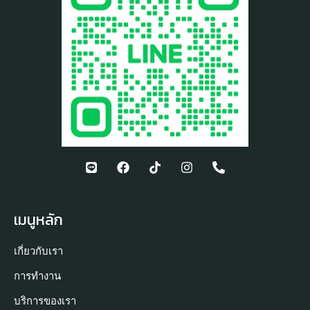
เมนูหลัก
เกี่ยวกับเรา
การทำงาน
บริการของเรา