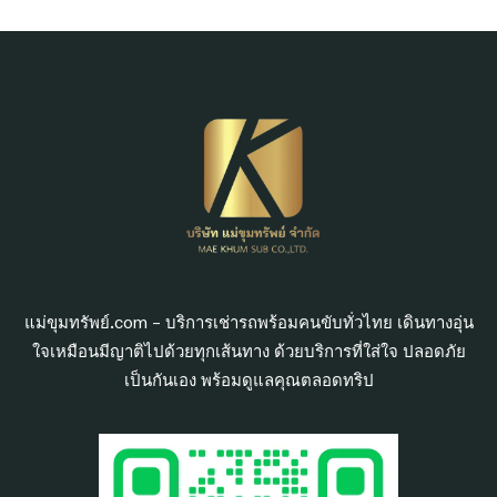
แม่ขุมทรัพย์.com – บริการเช่ารถพร้อมคนขับทั่วไทย เดินทางอุ่น
ใจเหมือนมีญาติไปด้วยทุกเส้นทาง ด้วยบริการที่ใส่ใจ ปลอดภัย
เป็นกันเอง พร้อมดูแลคุณตลอดทริป