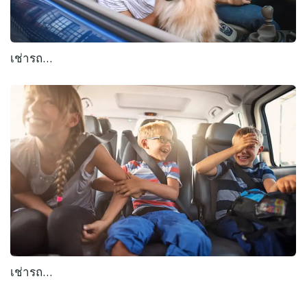
เช่ารถ…
เช่ารถ…