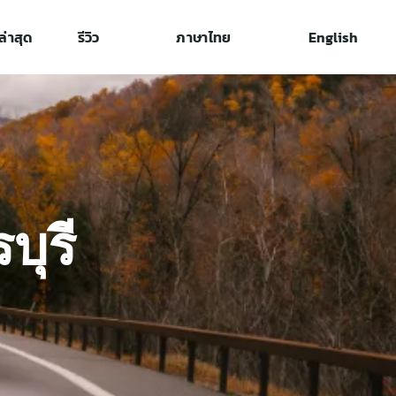
่าสุด
รีวิว
ภาษาไทย
English
บุรี