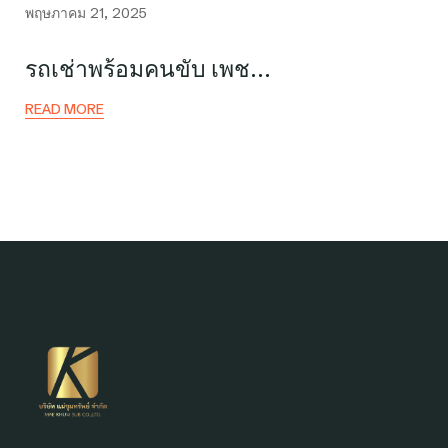
พฤษภาคม 21, 2025
รถเช่าพร้อมคนขับ เพช…
READ MORE