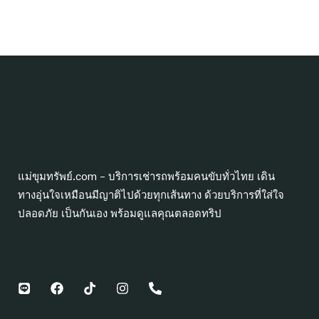
แม่ขุมทรัพย์.com – บริการเช่ารถพร้อมคนขับทั่วไทย เดิน
ทางอุ่นใจเหมือนมีญาติไปด้วยทุกเส้นทาง ด้วยบริการที่ใส่ใจ
ปลอดภัย เป็นกันเอง พร้อมดูแลคุณตลอดทริป