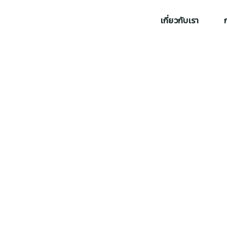
เกี่ยวกับเรา