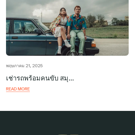
พฤษภาคม 21, 2025
เช่ารถพร้อมคนขับ สมุ…
READ MORE