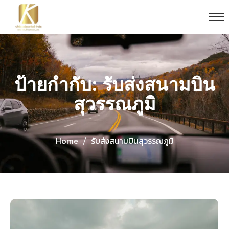
ป้ายกำกับ: รับส่งสนามบิน
สุวรรณภูมิ
Home
รับส่งสนามบินสุวรรณภูมิ
/