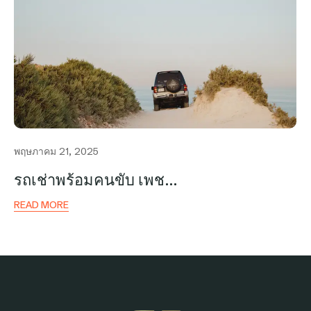
พฤษภาคม 21, 2025
รถเช่าพร้อมคนขับ เพช…
READ MORE