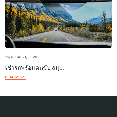
พฤษภาคม 21, 2025
เช่ารถพร้อมคนขับ สมุ…
READ MORE