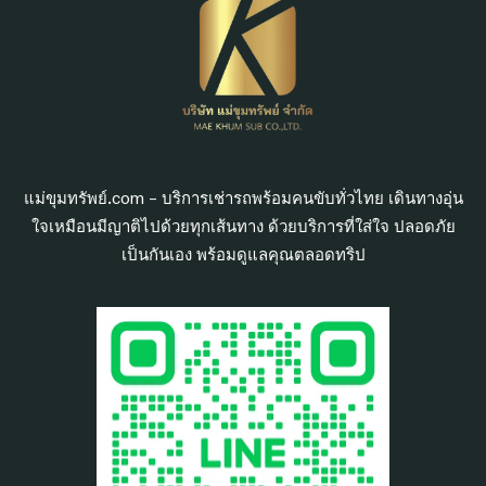
แม่ขุมทรัพย์.com – บริการเช่ารถพร้อมคนขับทั่วไทย เดินทางอุ่น
ใจเหมือนมีญาติไปด้วยทุกเส้นทาง ด้วยบริการที่ใส่ใจ ปลอดภัย
เป็นกันเอง พร้อมดูแลคุณตลอดทริป