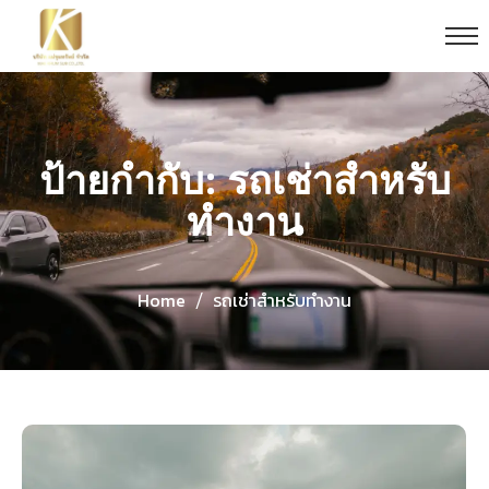
ป้ายกำกับ: รถเช่าสำหรับ
ทำงาน
Home
รถเช่าสำหรับทำงาน
/