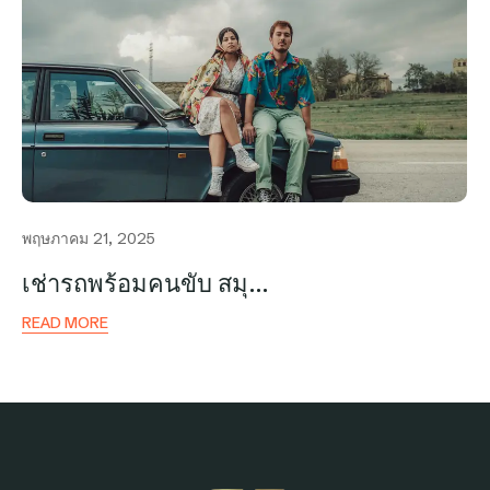
พฤษภาคม 21, 2025
เช่ารถพร้อมคนขับ สมุ…
READ MORE