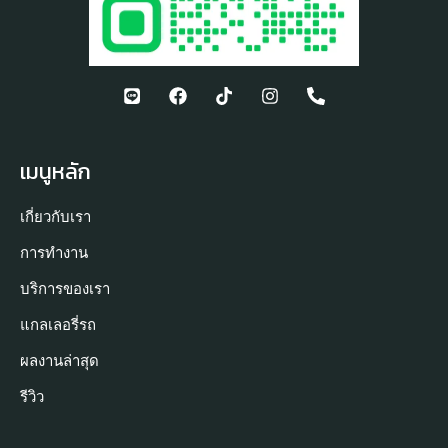
เมนูหลัก
เกี่ยวกับเรา
การทำงาน
บริการของเรา
แกลเลอรี่รถ
ผลงานล่าสุด
รีวิว