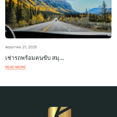
พฤษภาคม 21, 2025
เช่ารถพร้อมคนขับ สมุ…
READ MORE