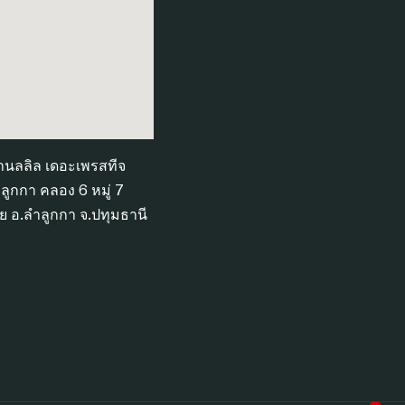
้านลลิล เดอะเพรสทีจ
ูกกา คลอง 6 หมู่ 7
ย อ.ลำลูกกา จ.ปทุมธานี