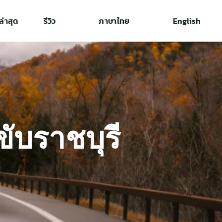
่าสุด
รีวิว
ภาษาไทย
English
ับราชบุรี