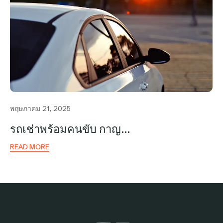
พฤษภาคม 21, 2025
รถเช่าพร้อมคนขับ กาญ…
READ MORE