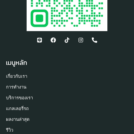
เมนูหลัก
เกี่ยวกับเรา
การทำงาน
บริการของเรา
แกลเลอรี่รถ
ผลงานล่าสุด
รีวิว