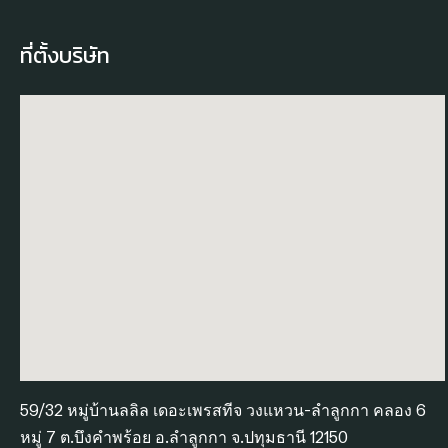
ที่ตั้งบริษัท
59/32 หมู่บ้านลลิล เดอะเพรสทีจ วงแหวน-ลำลูกกา คลอง 6
หมู่ 7 ต.บึงคำพร้อย อ.ลำลูกกา จ.ปทุมธานี 12150