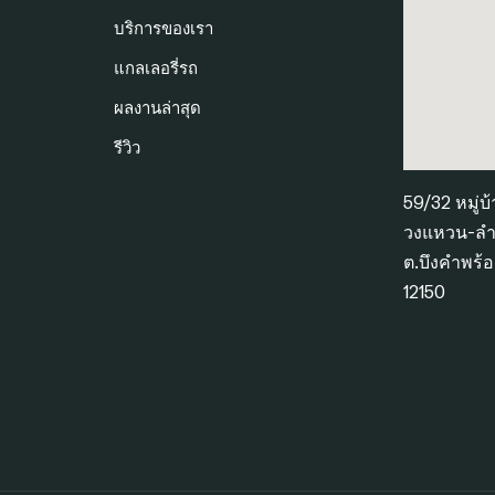
บริการของเรา
แกลเลอรี่รถ
ผลงานล่าสุด
รีวิว
59/32 หมู่บ
วงแหวน-ลำล
ต.บึงคำพร้อ
12150