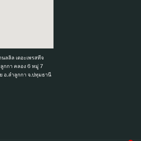
้านลลิล เดอะเพรสทีจ
ูกกา คลอง 6 หมู่ 7
ย อ.ลำลูกกา จ.ปทุมธานี