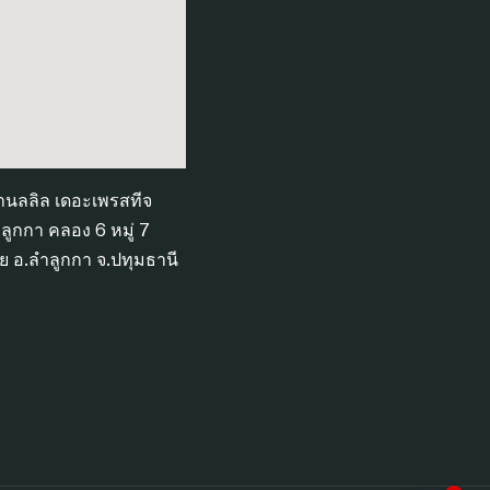
้านลลิล เดอะเพรสทีจ
ูกกา คลอง 6 หมู่ 7
ย อ.ลำลูกกา จ.ปทุมธานี