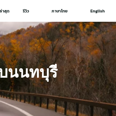
่าสุด
รีวิว
ภาษาไทย
English
ับนนทบุรี