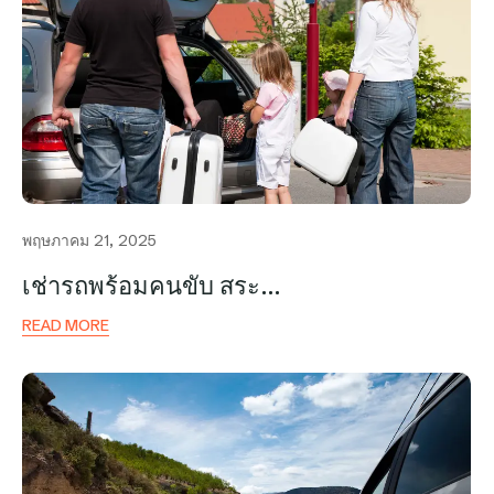
พฤษภาคม 21, 2025
เช่ารถพร้อมคนขับ สระ…
READ MORE