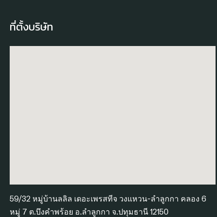
ที่ตั้งบริษัท
59/32 หมู่บ้านลลิล เดอะเพรสทีจ วงแหวน-ลำลูกกา คลอง 6
หมู่ 7 ต.บึงคำพร้อย อ.ลำลูกกา จ.ปทุมธานี 12150