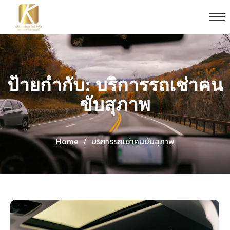
ป้ายกำกับ: บริการรถเช่าคน
ขับสุภาพ
Home
บริการรถเช่าคนขับสุภาพ
/