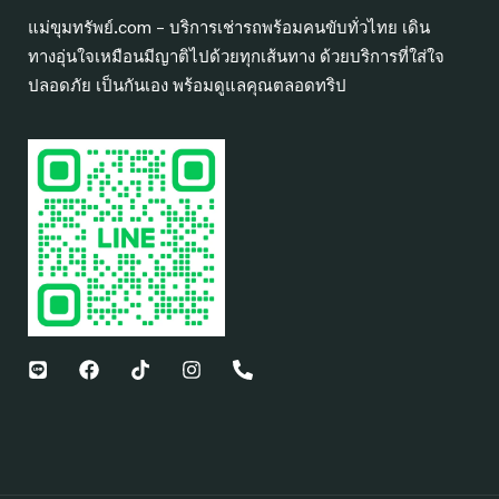
แม่ขุมทรัพย์.com – บริการเช่ารถพร้อมคนขับทั่วไทย เดิน
ทางอุ่นใจเหมือนมีญาติไปด้วยทุกเส้นทาง ด้วยบริการที่ใส่ใจ
ปลอดภัย เป็นกันเอง พร้อมดูแลคุณตลอดทริป