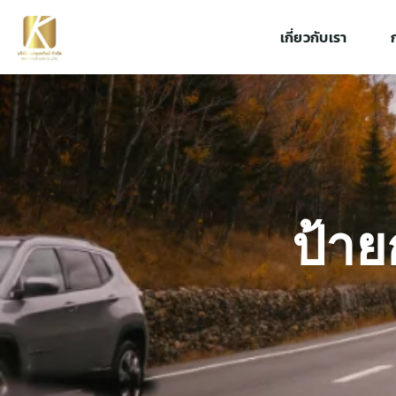
เกี่ยวกับเรา
ป้าย