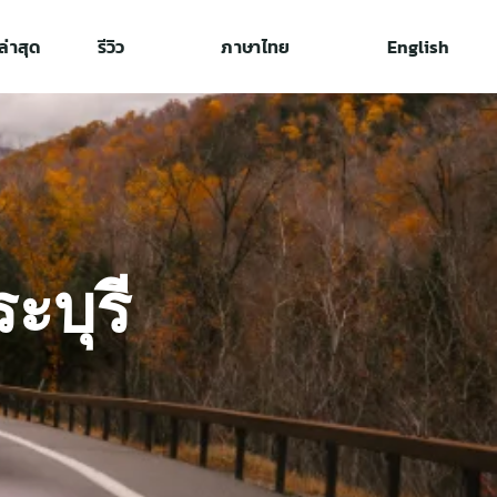
่าสุด
รีวิว
ภาษาไทย
English
ะบุรี