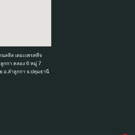
้านลลิล เดอะเพรสทีจ
ูกกา คลอง 6 หมู่ 7
ย อ.ลำลูกกา จ.ปทุมธานี