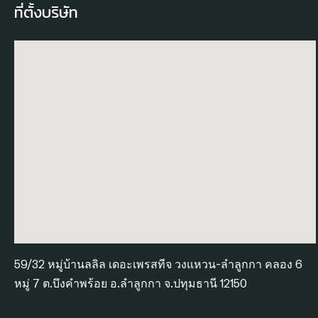
ที่ตั้งบริษัท
59/32 หมู่บ้านลลิล เดอะเพรสทีจ วงแหวน-ลำลูกกา คลอง 6
หมู่ 7 ต.บึงคำพร้อย อ.ลำลูกกา จ.ปทุมธานี 12150