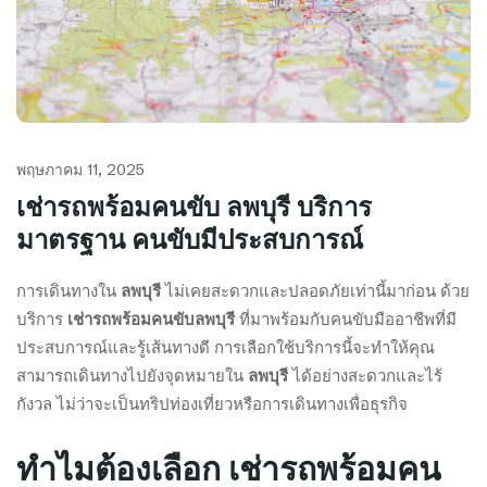
พฤษภาคม 11, 2025
เช่ารถพร้อมคนขับ ลพบุรี บริการ
มาตรฐาน คนขับมีประสบการณ์
การเดินทางใน
ลพบุรี
ไม่เคยสะดวกและปลอดภัยเท่านี้มาก่อน ด้วย
บริการ
เช่ารถพร้อมคนขับลพบุรี
ที่มาพร้อมกับคนขับมืออาชีพที่มี
ประสบการณ์และรู้เส้นทางดี การเลือกใช้บริการนี้จะทำให้คุณ
สามารถเดินทางไปยังจุดหมายใน
ลพบุรี
ได้อย่างสะดวกและไร้
กังวล ไม่ว่าจะเป็นทริปท่องเที่ยวหรือการเดินทางเพื่อธุรกิจ
ทำไมต้องเลือก เช่ารถพร้อมคน