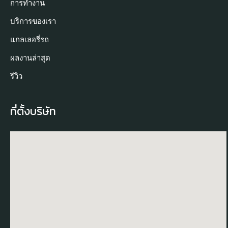
การทำงาน
บริการของเรา
แกลเลอรี่รถ
ผลงานล่าสุด
รีวิว
ที่ตั้งบริษัท