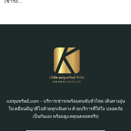
เช่ารถ…
แม่ขุมทรัพย์.com – บริการเช่ารถพร้อมคนขับทั่วไทย เดินทางอุ่น
ใจเหมือนมีญาติไปด้วยทุกเส้นทาง ด้วยบริการที่ใส่ใจ ปลอดภัย
เป็นกันเอง พร้อมดูแลคุณตลอดทริป