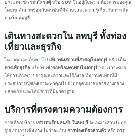
ประเภท เช่น
รถเก๋ง
รถตู้
หรือ
SUV
ขึ้นอยู่กับความต้องการของคุณ
โดยทุกคันมาพร้อมกับคนขับที่มีทักษะและความรู้เกี่ยวกับการเดิน
ทางใน
ลพบุรี
เดินทางสะดวกใน ลพบุรี ทั้งท่อง
เที่ยวและธุรกิจ
ไม่ว่าคุณจะเดินทางไป
เที่ยวชมสถานที่สำคัญในลพบุรี
หรือ
เดิน
ทางเพื่อธุรกิจ
บริการ
เช่ารถพร้อมคนขับในลพบุรี
ของเราจะช่วย
ให้การเดินทางของคุณสะดวกและไร้กังวล ทีมงานคนขับที่มี
ประสบการณ์ของเราจะพาคุณไปยังทุกจุดหมายปลายทางอย่าง
ปลอดภัย และให้บริการที่มีมาตรฐาน
บริการที่ตรงตามความต้องการ
การเลือกบริการ
เช่ารถพร้อมคนขับในลพบุรี
จะเหมาะสำหรับทุก
รูปแบบการเดินทาง ไม่ว่าจะเป็น
การท่องเที่ยวส่วนตัว
หรือ
การ