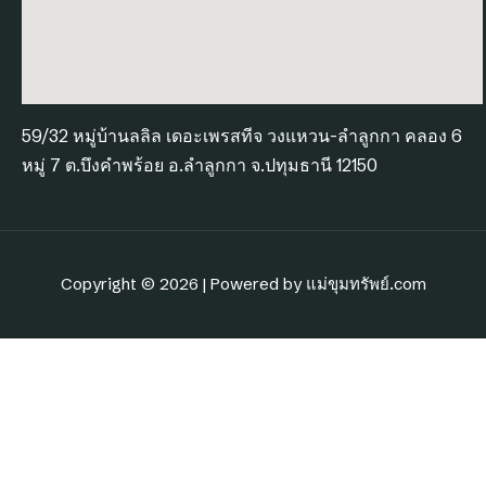
59/32 หมู่บ้านลลิล เดอะเพรสทีจ วงแหวน-ลำลูกกา คลอง 6
หมู่ 7 ต.บึงคำพร้อย อ.ลำลูกกา จ.ปทุมธานี 12150
Copyright © 2026 | Powered by แม่ขุมทรัพย์.com