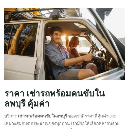
ราคา เช่ารถพร้อมคนขับใน
ลพบุรี คุ้มค่า
บริการ
เช่ารถพร้อมคนขับในลพบุรี
ของเรามีราคาที่คุ้มค่าและ
เหมาะสมกับงบประมาณของทุกท่าน เรามีรถให้เลือกหลากหลาย