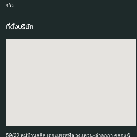
รีวิว
ที่ตั้งบริษัท
59/32 หมู่บ้านลลิล เดอะเพรสทีจ วงแหวน-ลำลูกกา คลอง 6